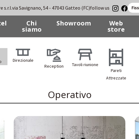
follow us
 s.r.l.
via Savignano, 54 - 47043 Gatteo (FC)
Fis
el
Chi
Showroom
Web
siamo
store
Direzionale
o
Tavoli riunione
Reception
Pareti
Attrezzate
Operativo