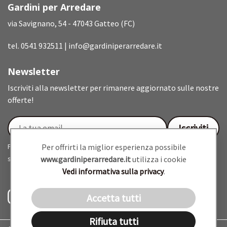
Gardini per Arredare
via Savignano, 54 - 47043 Gatteo (FC)
tel.
0541 932511
|
info@gardiniperarredare.it
Newsletter
Iscriviti alla newsletter per rimanere aggiornato sulle nostre
offerte!
Proseguendo accetti di ricevere la nostra newsletter (
Per offrirti la miglior esperienza possibile
informativa
sulla privacy
www.gardiniperarredare.it
).
utilizza i cookie
Vedi informativa sulla privacy
.
Accetta tutti
Rifiuta tutti